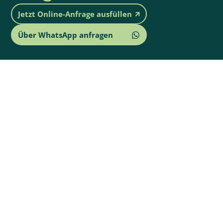
Jetzt Online-Anfrage ausfüllen
🡭
Über WhatsApp anfragen
Technologiehof
BATTL3
BioZ
NBZ
CeNTech
Cluster Batterie
Cluster Wasserstoff
Bio und Gesundheit
Gründergarage