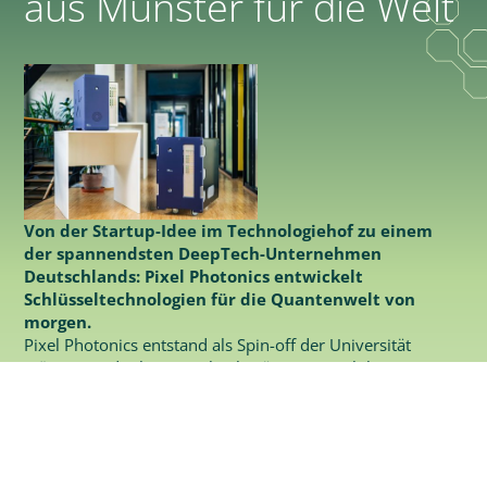
aus Münster für die Welt
Von der Startup-Idee im Technologiehof zu einem
der spannendsten DeepTech-Unternehmen
Deutschlands: Pixel Photonics entwickelt
Schlüsseltechnologien für die Quantenwelt von
morgen.
Pixel Photonics entstand als Spin-off der Universität
Münster und arbeitet an hochpräzisen Einzelphotonen-
Detektoren für Quantencomputer, sichere
Kommunikation und moderne Medizintechnik. Mit seiner
einzigartigen Technologie hat sich das Unternehmen
schnell als innovativer Akteur im internationalen
Quantenökosystem etabliert. Ein Beispiel dafür, wie aus